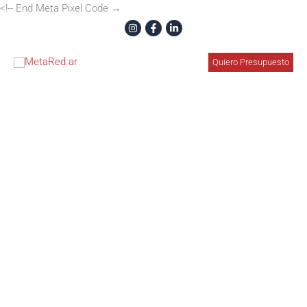
Ir
<!-- End Meta Pixel Code →
al
contenido
Quiero Presupuesto